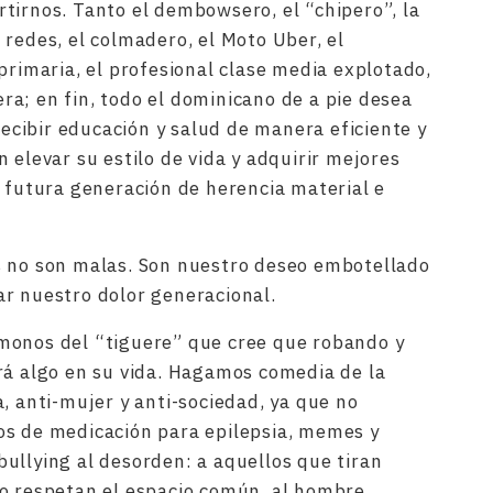
tirnos. Tanto el dembowsero, el “chipero”, la
 redes, el colmadero, el Moto Uber, el
primaria, el profesional clase media explotado,
rera; en fin, todo el dominicano de a pie desea
 recibir educación y salud de manera eficiente y
 elevar su estilo de vida y adquirir mejores
a futura generación de herencia material e
s no son malas. Son nuestro deseo embotellado
r nuestro dolor generacional.
monos del “tiguere” que cree que robando y
rá algo en su vida. Hagamos comedia de la
, anti-mujer y anti-sociedad, ya que no
os de medicación para epilepsia, memes y
ullying al desorden: a aquellos que tiran
no respetan el espacio común, al hombre