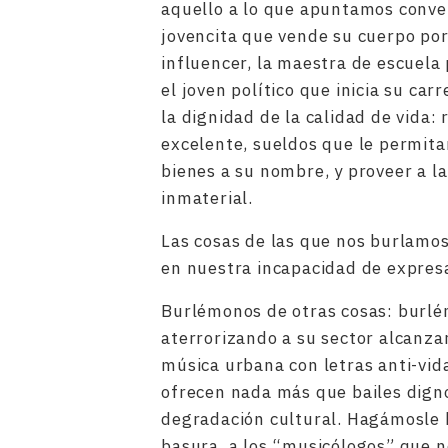
aquello a lo que apuntamos conver
jovencita que vende su cuerpo por
influencer, la maestra de escuela 
el joven político que inicia su car
la dignidad de la calidad de vida:
excelente, sueldos que le permitan
bienes a su nombre, y proveer a l
inmaterial.
Las cosas de las que nos burlamo
en nuestra incapacidad de expresa
Burlémonos de otras cosas: burlé
aterrorizando a su sector alcanza
música urbana con letras anti-vida
ofrecen nada más que bailes dign
degradación cultural. Hagámosle b
basura, a los “musicólogos” que 