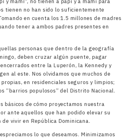
pi y mami”, no tienen a papi y a mami para
los tienen no han sido lo suficientemente
Tomando en cuenta los 1.5 millones de madres
cuando tener a ambos padres presentes en
quellas personas que dentro de la geografía
mingo, deben cruzar algún puente, pagar
s encerrados entre la Luperón, la Kennedy y
igen al este. Nos olvidamos que muchos de
 propias, en residenciales seguros y limpios;
los “barrios populosos” del Distrito Nacional.
os básicos de cómo proyectamos nuestra
olor ante aquellos que han podido elevar su
n de vivir en República Dominicana.
 Despreciamos lo que deseamos. Minimizamos