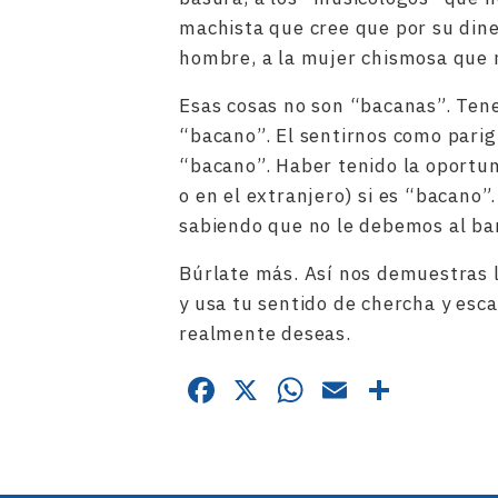
machista que cree que por su dine
hombre, a la mujer chismosa que n
Esas cosas no son “bacanas”. Tene
“bacano”. El sentirnos como parigua
“bacano”. Haber tenido la oportun
o en el extranjero) si es “bacano”
sabiendo que no le debemos al ban
Búrlate más. Así nos demuestras l
y usa tu sentido de chercha y esca
realmente deseas.
Facebook
X
WhatsApp
Email
Compa