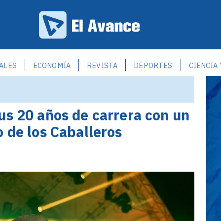
ALES
ECONOMÍA
REVISTA
DEPORTES
CIENCIA
us 20 años de carrera con un
o de los Caballeros