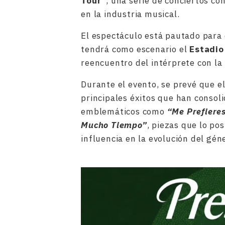
Tour”
, una serie de conciertos c
en la industria musical.
El espectáculo está pautado para
tendrá como escenario el
Estadio
reencuentro del intérprete con la 
Durante el evento, se prevé que e
principales éxitos que han consol
emblemáticos como
“Me Prefieres
Mucho Tiempo”
, piezas que lo po
influencia en la evolución del gén