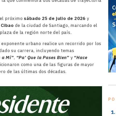
on la que conmemora dos décadas de trayectoria
 el próximo
sábado 25 de julio de 2026
y
 Cibao
de la ciudad de Santiago, marcando el
plaza de la región norte del país.
l exponente urbano realice un recorrido por los
idado su carrera, incluyendo temas
 a Mí”
,
“Pa’ Que la Pases Bien”
y
“Hace
sicionaron como una de las figuras de mayor
ero de las últimas dos décadas.
PO