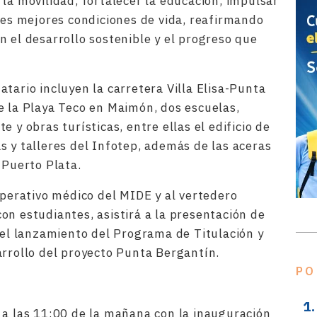
la movilidad, fortalecer la educación, impulsar
ntes mejores condiciones de vida, reafirmando
n el desarrollo sostenible y el progreso que
tario incluyen la carretera Villa Elisa-Punta
e la Playa Teco en Maimón, dos escuelas,
 y obras turísticas, entre ellas el edificio de
s y talleres del Infotep, además de las aceras
 Puerto Plata.
operativo médico del MIDE y al vertedero
on estudiantes, asistirá a la presentación de
á el lanzamiento del Programa de Titulación y
arrollo del proyecto Punta Bergantín.
PO
 a las 11:00 de la mañana con la inauguración